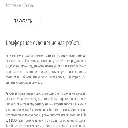
Торговые объекты
ЗАКАЗАТЬ
Комфортное освещение для работы
Разные зоны офиса имеют разные условия естественной
освещенности. Сотрудники, сидящие у окна более продуктивны
и здоровы. Чтобы создать одинаковые условия для всех рабочих
пространств в «темных» зонах рекомендуется использовать
технологии биодинамического освещения, повторяющие
динамику естественного света.
Автоматическая смена сценариев копирует изменение условий
освещения в течение дня и способствует правильной работе
биоритмов – главному фактору нашей эффективности и важному
условию здоровья. В помещениях без окон, таких как ресепшен,
переговорные и коридоры, рекомендуется использование LED
WINDOW для реалистичной имитации естественного света.
Такой подход позволит сделать пространство более комфортным