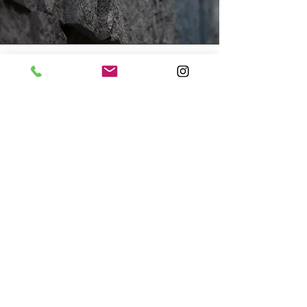
Декоративное освещение
Совокупность эмоциональных приемов освещения,
применяемых для создания визуальных сценариев
на основе чувственного опыта пользователей, близких
им эмоций и подходящего по контексту и времени
настроения