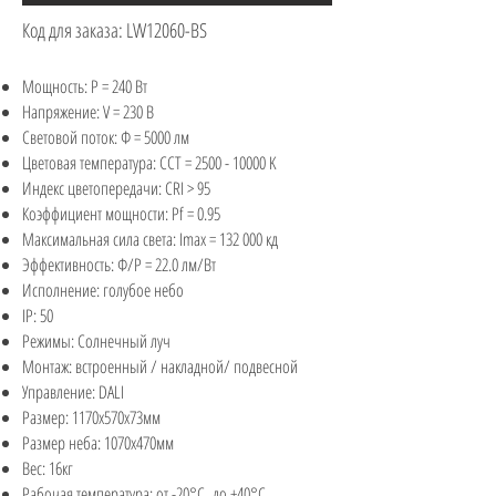
Код для заказа: LW12060-BS
Мощность: P = 240 Вт
Напряжение: V = 230 В
Световой поток: Ф = 5000 лм
Цветовая температура: CCT =
2500 - 10000
K
Индекс цветопередачи: CRI > 95
Коэффициент мощности: Pf = 0.95
Максимальная сила света: Imax = 132 000 кд
Эффективность: Ф/P = 22.0 лм/Вт
Исполнение: голубое небо
IP: 50
Режимы: Солнечный луч
Монтаж: встроенный / накладной/ подвесной
Управление: DALI
Размер: 1170х570х73мм
Размер неба: 1070х470мм
Вес: 16кг
Рабочая температура: от -20°С до +40°С